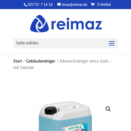
02173/ 7 16 16
shop@reimaz.de
0-Artikel
Seite wählen
Start
/
Gebäudereiniger
/ Allzweckreiniger extra stark –
mit Salmiak