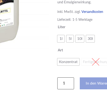
und Emulgierwirkung.
inkl. MwSt.
zzgl.
Versandkosten
Lieferzeit: 1-5 Werktage
Liter
1l
5l
10l
30l
Art
Konzentrat
Fertigmischun
Handspülmittel
In den Ware
Menge