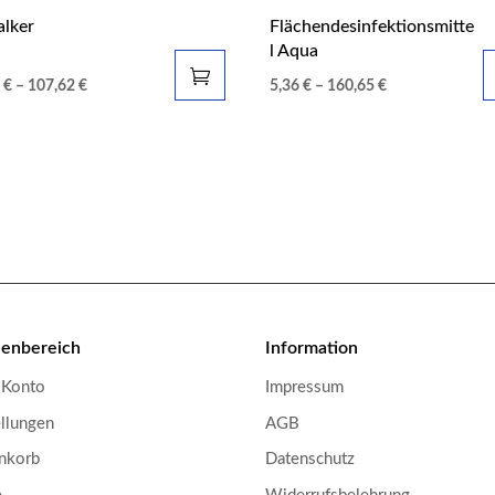
alker
Flächendesinfektionsmitte
l Aqua
0
€
–
107,62
€
5,36
€
–
160,65
€
enbereich
Information
 Konto
Impressum
llungen
AGB
nkorb
Datenschutz