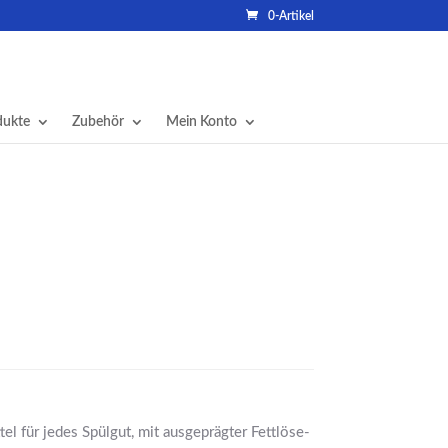
0-Artikel
dukte
Zubehör
Mein Konto
el für jedes Spülgut, mit ausgeprägter Fettlöse-