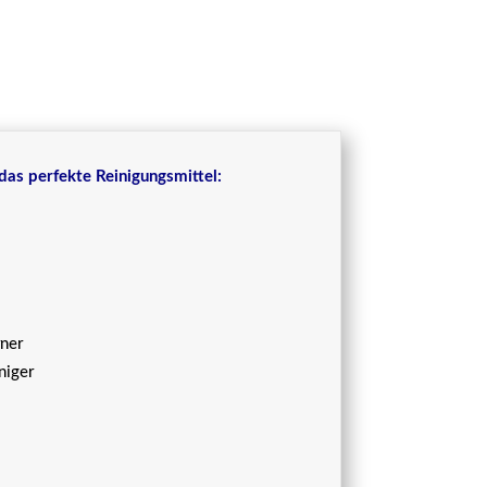
das perfekte Reinigungsmittel:
rner
niger