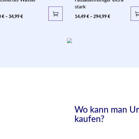
stark
0
€
–
34,99
€
14,49
€
–
294,99
€
Wo kann man Uri
kaufen?