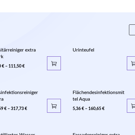
itärreiniger extra
Urinteufel
rk
0
€
–
111,50
€
infektionsreiniger
Flächendesinfektionsmit
ra
tel Aqua
59
€
–
317,73
€
5,36
€
–
160,65
€
tilliertes Wasser
Fassadenreiniger extra