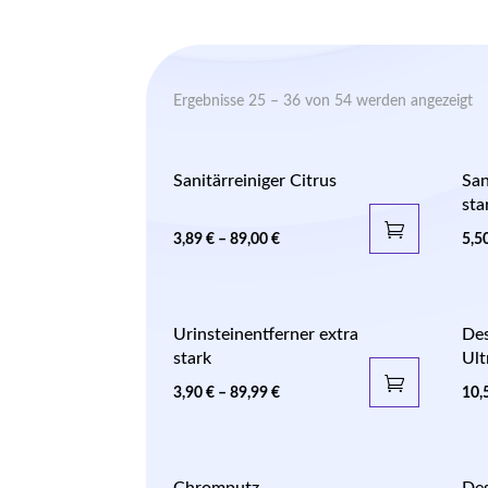
Ergebnisse 25 – 36 von 54 werden angezeigt
Sanitärreiniger Citrus
San
sta
3,89
€
–
89,00
€
5,5
Urinsteinentferner extra
Des
stark
Ult
3,90
€
–
89,99
€
10,
Chromputz
Des