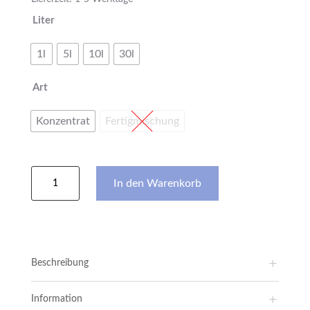
Liter
1l
5l
10l
30l
Art
Konzentrat
Fertigmischung
Aktivreiniger
In den Warenkorb
Menge
Beschreibung
Information