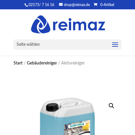
02173/ 7 16 16
shop@reimaz.de
0-Artikel
Seite wählen
Start
/
Gebäudereiniger
/ Aktivreiniger