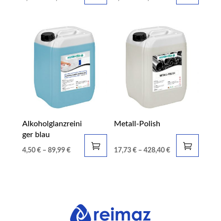
Alkoholglanzreini
Metall-Polish
ger blau
4,50
€
–
89,99
€
17,73
€
–
428,40
€