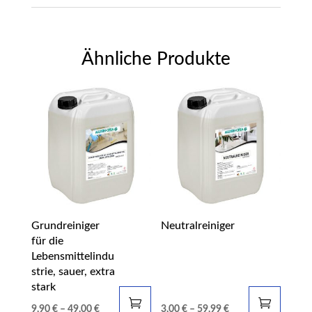
Ähnliche Produkte
Grundreiniger
Neutralreiniger
für die
Lebensmittelindu
strie, sauer, extra
stark
9,90
€
–
49,00
€
3,00
€
–
59,99
€