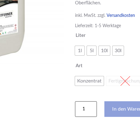
Oberflächen.
inkl. MwSt.
zzgl.
Versandkosten
Lieferzeit: 1-5 Werktage
Liter
1l
5l
10l
30l
Art
Konzentrat
Fertigmischun
Insektenentferner
In den Ware
Menge