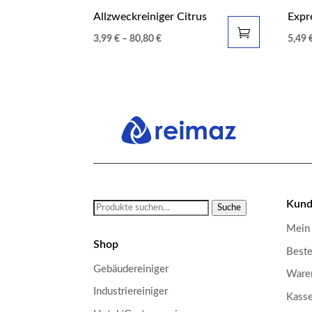
Allzweckreiniger Citrus
Expr
3,99
€
–
80,80
€
5,49
Kund
Suche
Suche
nach:
Mein
Shop
Beste
Gebäudereiniger
Ware
Industriereiniger
Kass