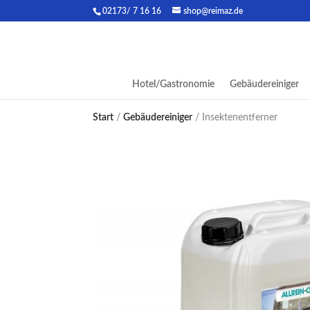
02173/ 7 16 16
shop@reimaz.de
Hotel/Gastronomie
Gebäudereiniger
Start
/
Gebäudereiniger
/ Insektenentferner