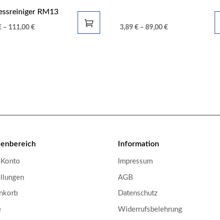
essreiniger RM13
€
–
111,00
€
3,89
€
–
89,00
€
enbereich
Information
 Konto
Impressum
llungen
AGB
nkorb
Datenschutz
e
Widerrufsbelehrung